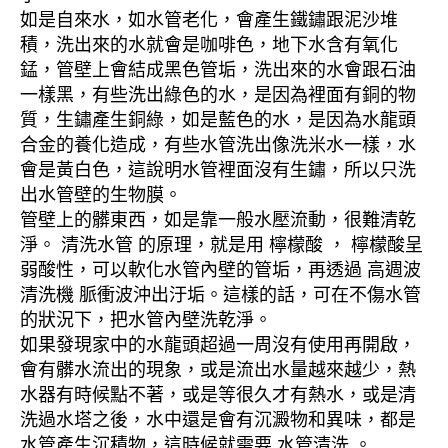
如是自來水，如水管老化，會產生鐵鏽跟泥沙堆
積，洗出來的水就會是咖啡色，地下水含有氧化
錳，管壁上會結成黑色管垢，洗出來的水會跟石油
一樣黑，有些洗出綠色的水，是因為裡面有銅的物
質，生鏽產生銅綠，如是藍色的水，是因為水龍頭
合金的養化造成，有些水管洗出像洗米水一樣，水
會是黃白色，這說明水管裡面沒有生鏽，所以只洗
出水管壁的生物膜。
管壁上的髒東西，如是靠一般水壓流動，很難清乾
淨。 清洗水管 的原理，就是用 檸檬酸 ， 檸檬酸呈
弱酸性，可以軟化水管內壁的管垢，再透過 高週波
清洗機 脈衝波沖出汙垢。這樣的話，可在不傷水管
的狀況下，把水管內壁洗乾淨。
如果發現家中的水龍頭超過一周沒有使用再開啟，
會有髒水流出的現象，或是流出水量越來越少，熱
水器有時候點不著，或是等很久才有熱水，或是清
洗過水塔之後，水中還是會有沉澱物和異味，都是
水管產生沉積物，這時候就需要 水管清洗 。