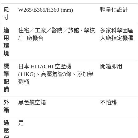
尺
W265/B365/H360 (mm)
輕量化設計
寸
適
住宅／工廠／醫院／旅館 / 學校
多家科學園區
用
/ 工廠機台
大廠指定機種
環
境
標
日本 HITACHI 空壓機
開箱即用
準
(11KG)、高壓氣管3條、添加藥
配
劑桶
備
外
黑色航空箱
不怕髒
箱
過
是
壓