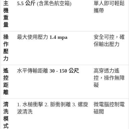
主
5.5 公斤
(含黑色航空箱)
單人即可輕鬆
機
攜帶
重
量
操
最大使用壓力
1.4 mpa
安全可控，確
作
保輸出壓力
壓
力
遙
水平傳輸距離
30 - 150 公尺
高穿透力遙
控
控，操作無障
距
礙
離
清
1. 水槌衝擊 2. 脈衝剝離 3. 螺旋
微電腦控制電
洗
波清洗
磁閥
模
式