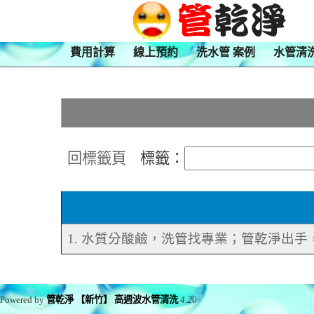
費用計算
線上預約
洗水管 案例
水管清
回標籤頁
標籤：
1. 水質分酸鹼，洗管找專業；管乾淨出
Powered by
管乾淨 【新竹】 高週波水管清洗
4.20